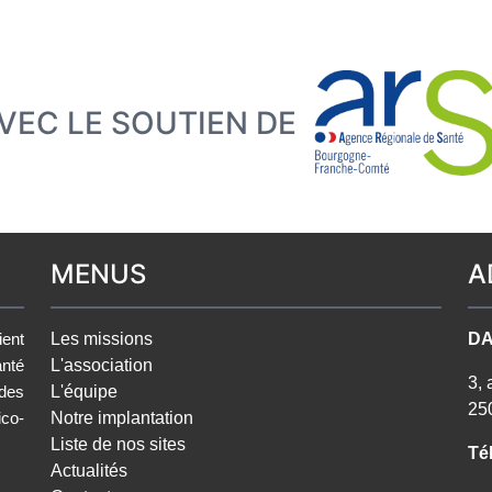
VEC LE SOUTIEN DE
MENUS
A
Les missions
DA
ient
L'association
nté
3, 
L'équipe
des
25
Notre implantation
ico-
Liste de nos sites
Tél
Actualités